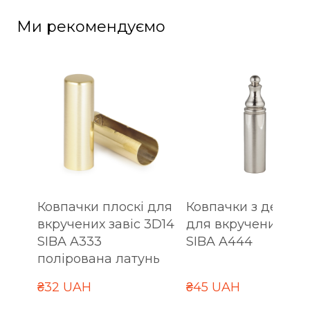
Ми рекомендуємо
Ковпачки плоскі для
Ковпачки з декор
вкручених завіс 3D14
для вкручених зав
SIBA A333
SIBA A444
полірована латунь
₴32 UAH
₴45 UAH