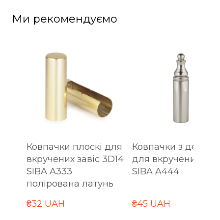
Ми рекомендуємо
Ковпачки плоскі для
Ковпачки з декор
вкручених завіс 3D14
для вкручених зав
SIBA A333
SIBA A444
полірована латунь
₴32 UAH
₴45 UAH