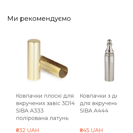
Ми рекомендуємо
Ковпачки плоскі для
Ковпачки з декор
вкручених завіс 3D14
для вкручених зав
SIBA A333
SIBA A444
полірована латунь
₴32 UAH
₴45 UAH