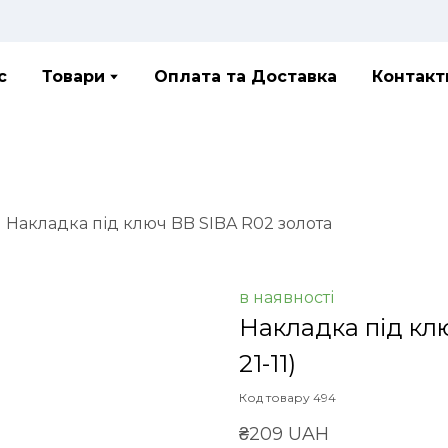
с
Товари
Оплата та Доставка
Контакт
Накладка під ключ BB SIBA R02 золота
в наявності
Накладка під кл
21-11)
Код товару 494
₴209 UAH