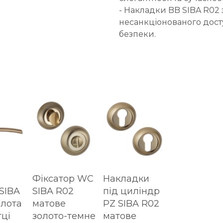
- Накладки BB SIBA R02
несанкціонованого дост
безпеки.
Фіксатор WC
Накладки
SIBA
SIBA R02
під циліндр
олота
матове
PZ SIBA R02
тці
золото-темне
матове