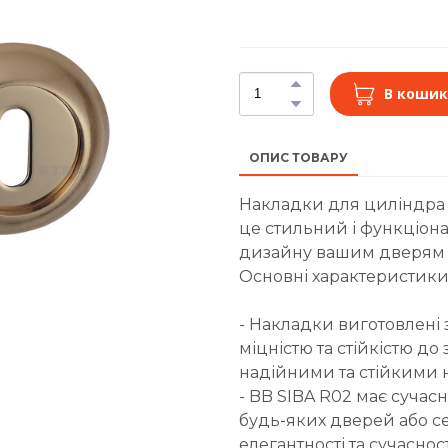
В кошик
ОПИС ТОВАРУ
Накладки для циліндра S
це стильний і функціона
дизайну вашим дверям 
Основні характеристики
- Накладки виготовлені 
міцністю та стійкістю д
надійними та стійкими н
- BB SIBA R02 має сучас
будь-яких дверей або се
елегантності та сучасно