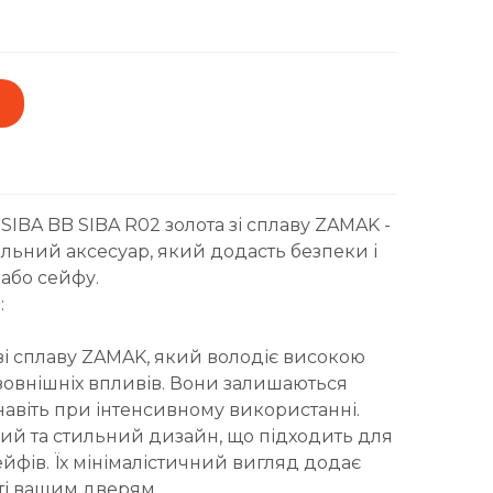
IBA BB SIBA R02 золота зі сплаву ZAMAK -
льний аксесуар, який додасть безпеки і
або сейфу.
:
зі сплаву ZAMAK, який володіє високою
о зовнішніх впливів. Вони залишаються
авіть при інтенсивному використанні.
ний та стильний дизайн, що підходить для
йфів. Їх мінімалістичний вигляд додає
сті вашим дверям.