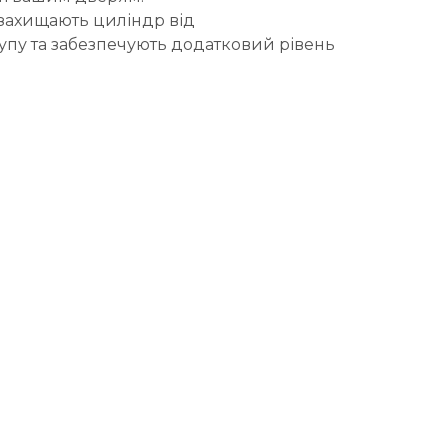
 захищають циліндр від
упу та забезпечують додатковий рівень