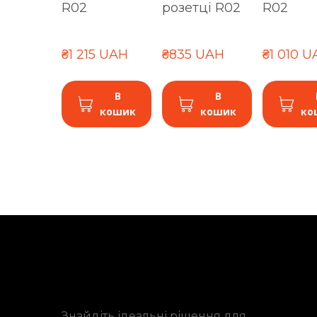
R02
розетці R02
R02
₴1 215 UAH
₴835 UAH
₴1 010 
В
В
кошик
кошик
ко
Знайдіть ідеальні рішення для