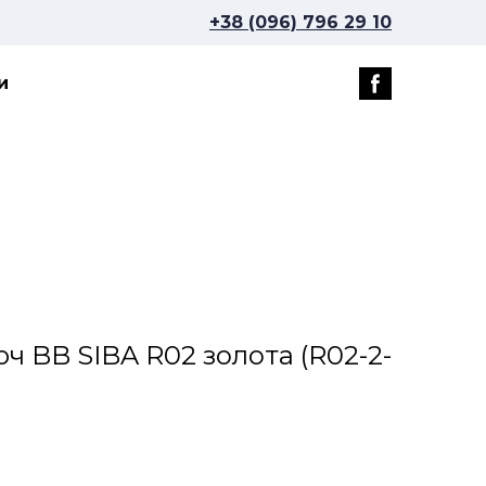
+38 (096) 796 29 10
и
юч BB SIBA R02 золота
(R02-2-