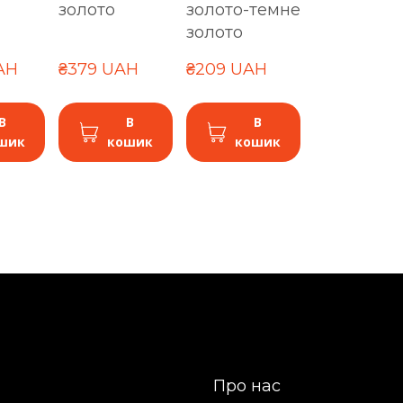
золото
золото-темне
золото
UAH
₴379 UAH
₴209 UAH
В
В
В
шик
кошик
кошик
Про нас