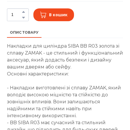
В кошик
ОПИС ТОВАРУ
Накладки для циліндра SIBA BB R03 золота зі
сплаву ZAMAK - це стильний і функціональний
аксесуар, який додасть безпеки і дизайну
вашим дверям або сейфу.
Основні характеристики:
- Накладки виготовлені зі сплаву ZAMAK, який
володіє високою міцністю та стійкістю до
зовнішніх впливів. Вони залишаються
надійними та стійкими навіть при
інтенсивному використанні.
- BB SIBA R03 має сучасний та стильний
дизайн, що підходить для будь-яких дверей