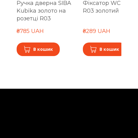
Ручка дверна SIBA
Фіксатор WC SIBA
Kubika золото на
R03 золотий
розетці R03
₴785 UAH
₴289 UAH
В кошик
В кошик