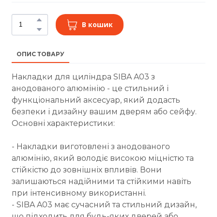
В кошик
ОПИС ТОВАРУ
Накладки для циліндра SIBA A03 з
анодованого алюмінію - це стильний і
функціональний аксесуар, який додасть
безпеки і дизайну вашим дверям або сейфу.
Основні характеристики:
- Накладки виготовлені з анодованого
алюмінію, який володіє високою міцністю та
стійкістю до зовнішніх впливів. Вони
залишаються надійними та стійкими навіть
при інтенсивному використанні.
- SIBA A03 має сучасний та стильний дизайн,
що підходить для будь-яких дверей або