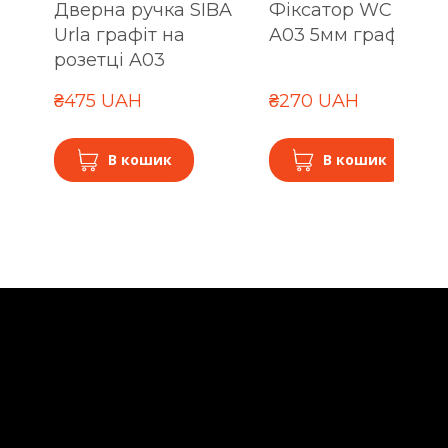
Дверна ручка SIBA
Фіксатор WC SIBA
Urla графіт на
A03 5мм графіт
розетці A03
₴475 UAH
₴270 UAH
В кошик
В кошик