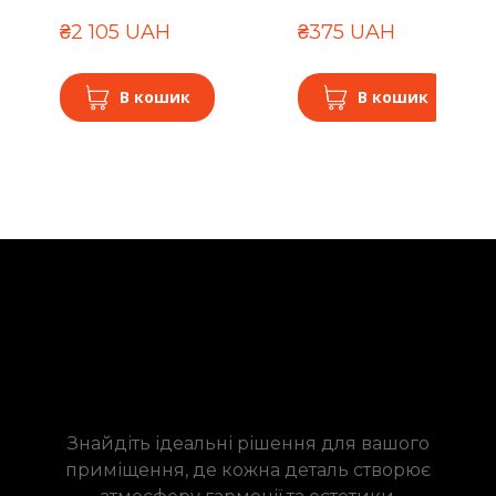
₴2 105 UAH
₴375 UAH
В кошик
В кошик
Знайдіть ідеальні рішення для вашого
приміщення, де кожна деталь створює