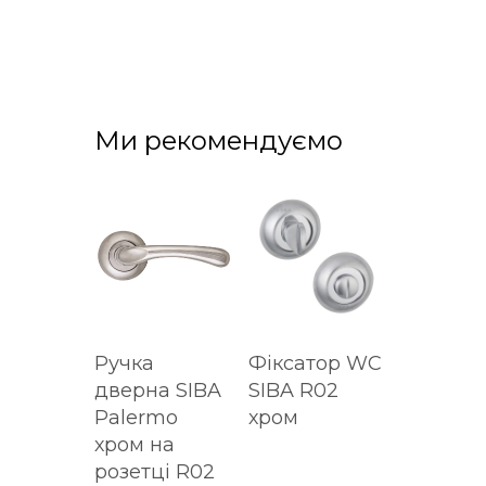
Ми рекомендуємо
Ручка
Фіксатор WC
дверна SIBA
SIBA R02
Palermo
хром
хром на
розетці R02