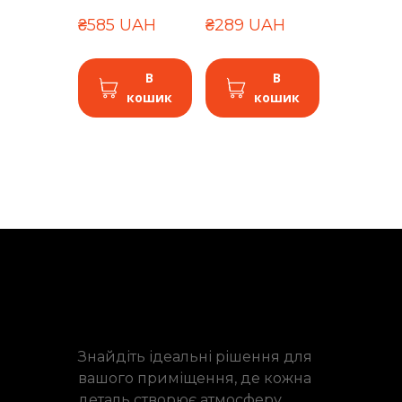
₴585 UAH
₴289 UAH
В
В
кошик
кошик
Знайдіть ідеальні рішення для
вашого приміщення, де кожна
деталь створює атмосферу