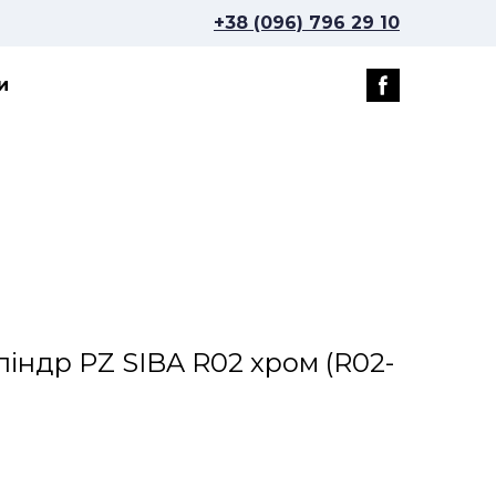
+38 (096) 796 29 10
и
ліндр PZ SIBA R02 хром
(R02-