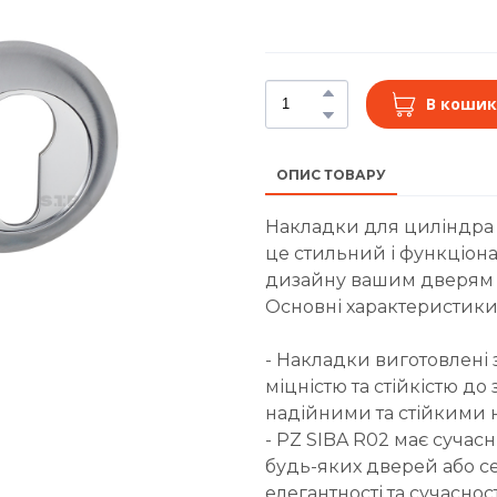
В кошик
ОПИС ТОВАРУ
Накладки для циліндра S
це стильний і функціона
дизайну вашим дверям 
Основні характеристики
- Накладки виготовлені 
міцністю та стійкістю д
надійними та стійкими н
- PZ SIBA R02 має сучас
будь-яких дверей або се
елегантності та сучасно