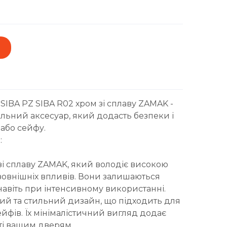
IBA PZ SIBA R02 хром зі сплаву ZAMAK -
льний аксесуар, який додасть безпеки і
або сейфу.
:
зі сплаву ZAMAK, який володіє високою
о зовнішніх впливів. Вони залишаються
авіть при інтенсивному використанні.
ний та стильний дизайн, що підходить для
йфів. Їх мінімалістичний вигляд додає
сті вашим дверям.