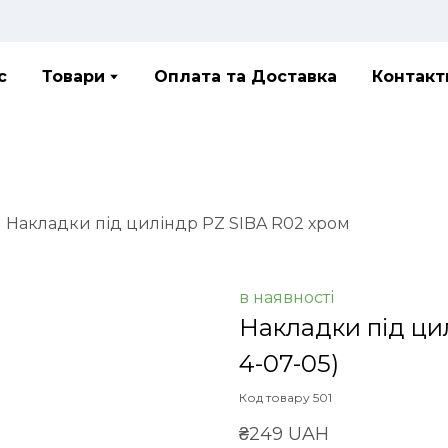
с
Товари
Оплата та Доставка
Контакт
Накладки під циліндр PZ SIBA R02 хром
в наявності
Накладки під ци
4-07-05)
Код товару 501
₴249 UAH