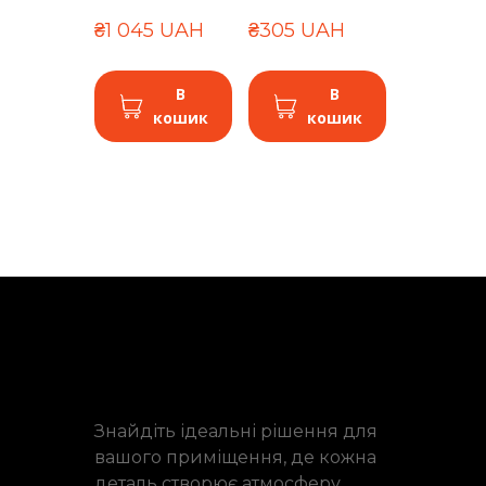
₴1 045 UAH
₴305 UAH
В
В
кошик
кошик
Знайдіть ідеальні рішення для
вашого приміщення, де кожна
деталь створює атмосферу