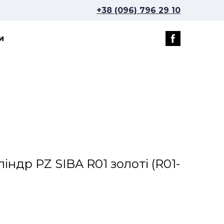
+38 (096) 796 29 10
и
індр PZ SIBA R01 золоті
(R01-