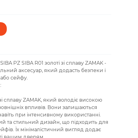
IBA PZ SIBA R01 золоті зі сплаву ZAMAK -
льний аксесуар, який додасть безпеки і
або сейфу.
:
зі сплаву ZAMAK, який володіє високою
о зовнішніх впливів. Вони залишаються
авіть при інтенсивному використанні.
ний та стильний дизайн, що підходить для
йфів. Їх мінімалістичний вигляд додає
сті вашим дверям.