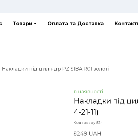
с
Товари
Оплата та Доставка
Контакт
Накладки під циліндр PZ SIBA R01 золоті
в наявності
Накладки під цил
4-21-11)
Код товару 524
₴249 UAH