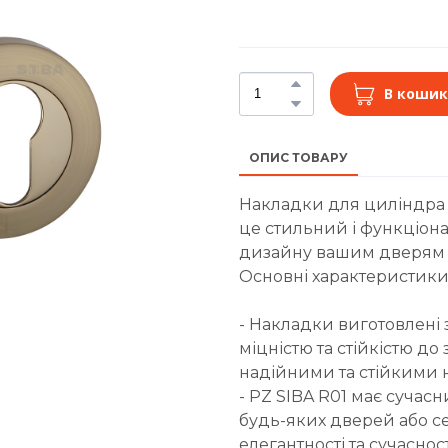
В кошик
ОПИС ТОВАРУ
Накладки для циліндра S
це стильний і функціона
дизайну вашим дверям 
Основні характеристики
- Накладки виготовлені 
міцністю та стійкістю д
надійними та стійкими н
- PZ SIBA R01 має сучас
будь-яких дверей або се
елегантності та сучасно