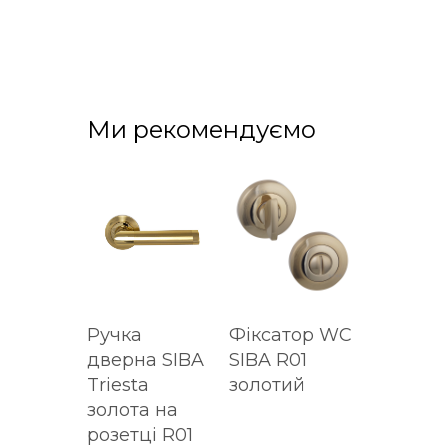
Ми рекомендуємо
Ручка
Фіксатор WC
дверна SIBA
SIBA R01
Triesta
золотий
золота на
розетці R01