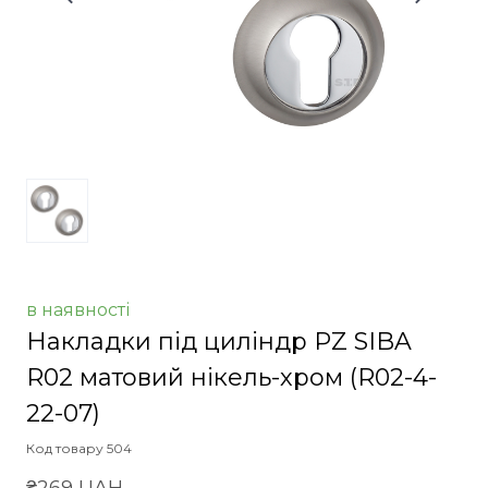
в наявності
Накладки під циліндр PZ SIBA
R02 матовий нікель-хром
(R02-4-
22-07)
Код товару 504
₴269 UAH