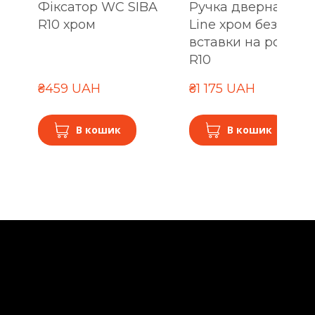
Фіксатор WC SIBA
Ручка дверна SIBA
R10 хром
Line хром без
вставки на розетці
R10
₴459 UAH
₴1 175 UAH
В кошик
В кошик