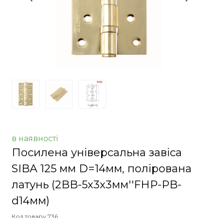
в наявності
Посилена універсальна завіса
SIBA 125 мм D=14мм, полірована
латунь
(2BB-5х3х3мм''FHP-РB-
d14мм)
Код товару 736