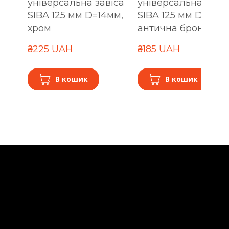
універсальна завіса
універсальна заві
SIBA 125 мм D=14мм,
SIBA 125 мм D=14мм
хром
антична бронза
₴225 UAH
₴185 UAH
В кошик
В кошик