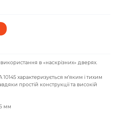
використання в «наскрізних» дверях.
A 10145 характеризується м'яким і тихим
авдяки простій конструкції та високій
45 мм