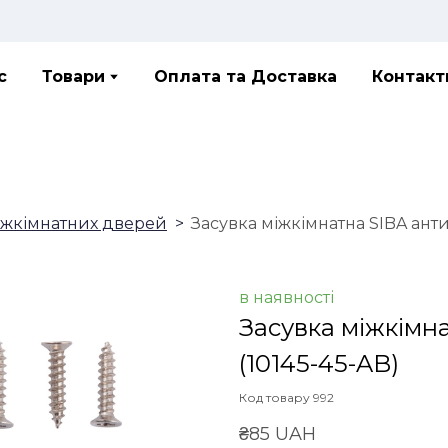
с
Товари
Оплата та Доставка
Контакт
іжкімнатних дверей
Засувка міжкімнатна SIBA ант
в наявності
Засувка міжкімн
(10145-45-AB)
Код товару 992
₴85 UAH