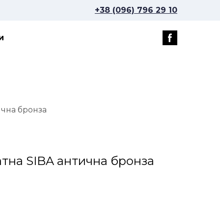
+38 (096) 796 29 10
и
ична бронза
атна SIBA антична бронза