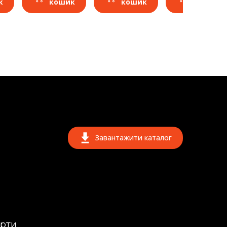
к
кошик
кошик
кошик
Завантажити каталог
ерти