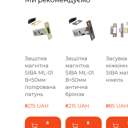
Защіпка
Защіпка
Засувка
магнітна
магнітна
міжкімн
SIBA ML-01
SIBA ML-01
SIBA ма
В=50мм
В=50мм
нікель
полірована
антична
латунь
бронза
₴215 UAH
₴215 UAH
₴85 UAH
В
В