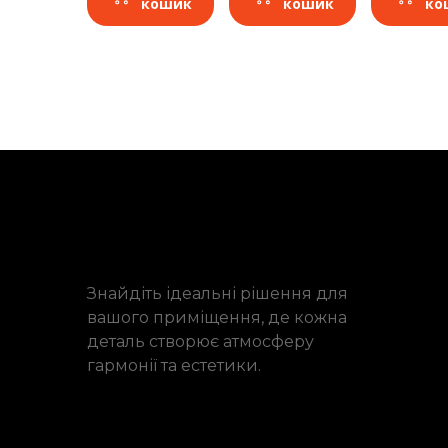
кошик
кошик
ко
Знайдіть ідеальні рішення для
вашого приміщення, де кожна
деталь створює атмосферу
гармонії та естетики.