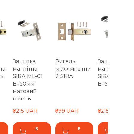
Защіпка
Ригель
Защіпка
на
магнітна
міжкімнатни
магнітна
нь
SIBA ML-01
й SIBA
SIBA ML-01
В=50мм
В=50мм хро
матовий
нікель
₴215 UAH
₴99 UAH
₴215 UAH
В
В
В