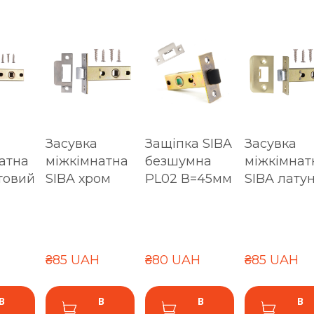
Засувка
Защіпка SIBA
Засувка
атна
міжкімнатна
безшумна
міжкімнат
товий
SIBA хром
PL02 В=45мм
SIBA лату
₴85 UAH
₴80 UAH
₴85 UAH
В
В
В
В