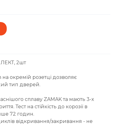
ЛЕКТ, 2шт
 на окремій розетці дозволяє
кий тип дверей.
аснішого сплаву ZAMAK та мають 3-х
ття. Тест на стійкість до корозії в
нше 72 годин.
циклів відкривання/закривання - не