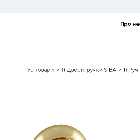
Про на
Усі товари
1) Дверні ручки SIBA
1) Руч