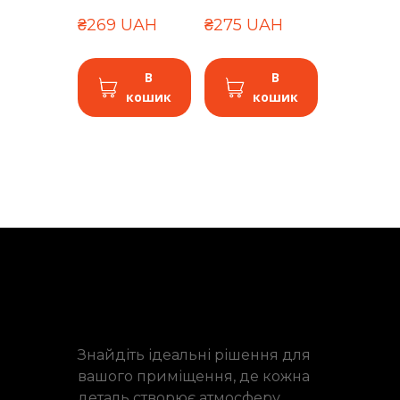
₴269 UAH
₴275 UAH
В
В
кошик
кошик
Знайдіть ідеальні рішення для
вашого приміщення, де кожна
деталь створює атмосферу