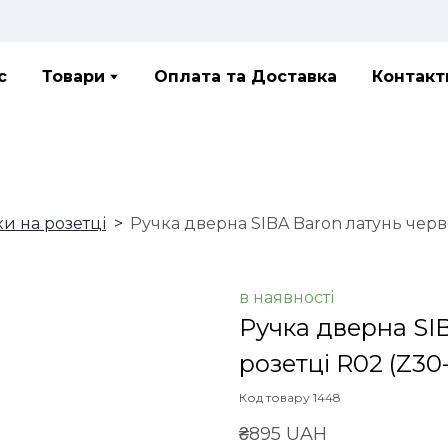
с
Товари
Оплата та Доставка
Контакт
ки на розетці
Ручка дверна SIBA Baron латунь черв
в наявності
Ручка дверна SI
розетці R02
(Z30-
Код товару 1448
₴895 UAH