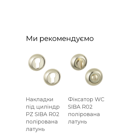
Ми рекомендуємо
Накладки
Фіксатор WC
під циліндр
SIBA R02
PZ SIBA R02
полірована
полірована
латунь
латунь