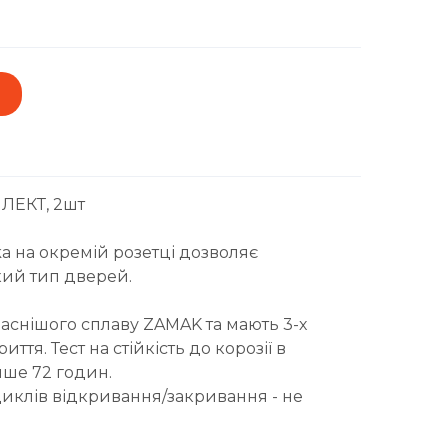
ЛЕКТ, 2шт
a на окремій розетці дозволяє
кий тип дверей.
аснішого сплаву ZAMAK та мають 3-х
ття. Тест на стійкість до корозії в
нше 72 годин.
циклів відкривання/закривання - не