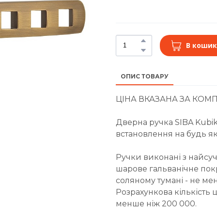
В кошик
ОПИС ТОВАРУ
ЦІНА ВКАЗАНА ЗА КОМП
Дверна ручка SIBA Kubik
встановлення на будь я
Ручки виконані з найсуч
шарове гальванічне покри
соляному тумані - не ме
Розрахункова кількість 
менше ніж 200 000.