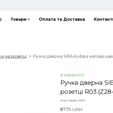
с
Товари
Оплата та Доставка
Контакт
ки на розетці
Ручка дверна SIBA Kubika матова кава
в наявності
Ручка дверна SI
розетці R03
(Z28-
Код товару 1525
₴775 UAH