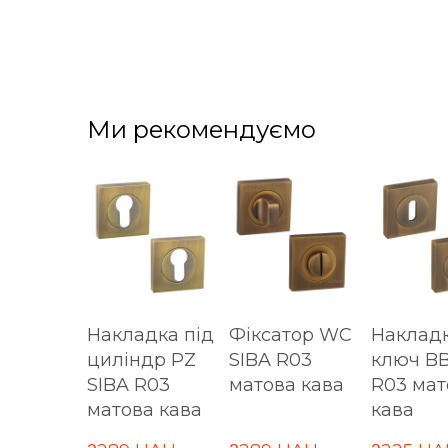
Ми рекомендуємо
Накладка під
Фіксатор WC
Накладк
циліндр PZ
SIBA R03
ключ BB
SIBA R03
матова кава
R03 мат
матова кава
кава