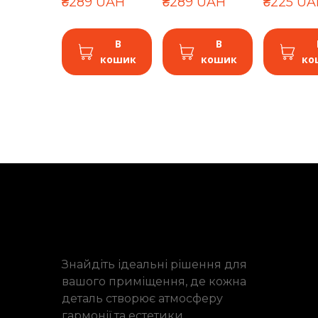
₴289 UAH
₴289 UAH
₴225 UA
В
В
кошик
кошик
ко
Знайдіть ідеальні рішення для
вашого приміщення, де кожна
деталь створює атмосферу
гармонії та естетики.