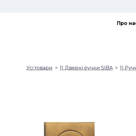
Про на
Усі товари
1) Дверні ручки SIBA
1) Руч