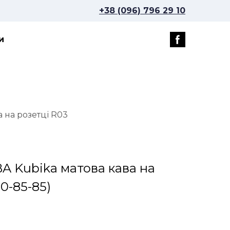
+38 (096) 796 29 10
и
 на розетці R03
BA Kubika матова кава на
0-85-85)