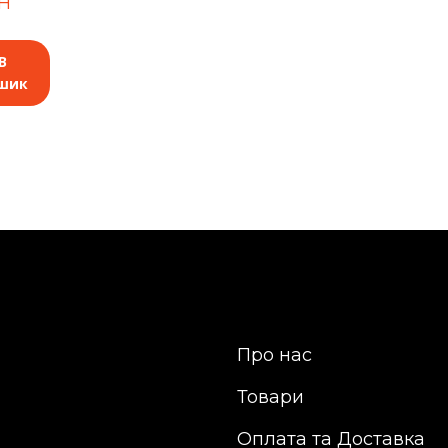
H
В
шик
Про нас
Товари
Оплата та Доставка