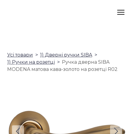
Усі товари
1) Дверні ручки SIBA
1) Ручки на розетці
Ручка дверна SIBA
MODENA матова кава-золото на розетці R02