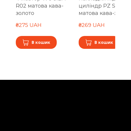
R02 матова кава-
циліндр PZ SIBA R
золото
матова кава-золот
₴275 UAH
₴269 UAH
В кошик
В кошик