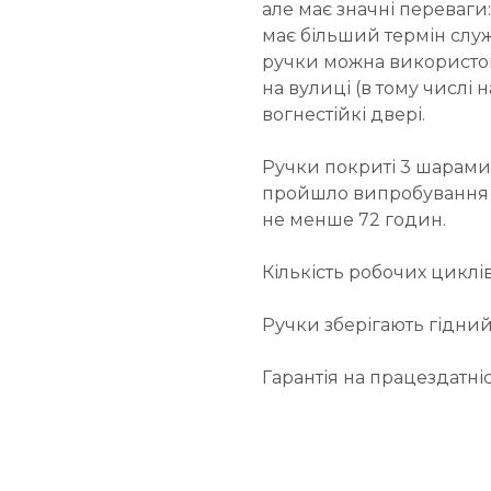
але має значні переваги
має більший термін служ
ручки можна використову
на вулиці (в тому числі 
вогнестійкі двері.
Ручки покриті 3 шарами
пройшло випробування на
не менше 72 годин.
Кількість робочих циклів
Ручки зберігають гідний 
Гарантія на працездатніс