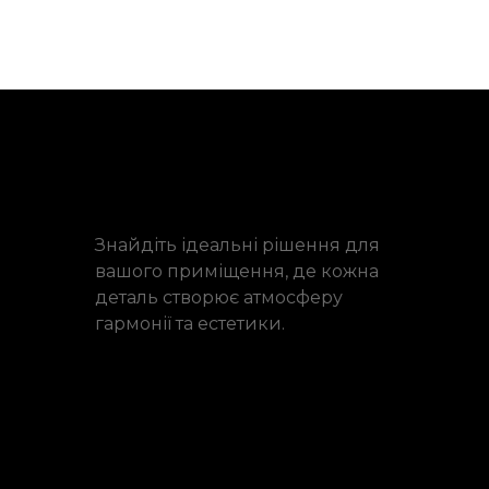
Знайдіть ідеальні рішення для
вашого приміщення, де кожна
деталь створює атмосферу
гармонії та естетики.