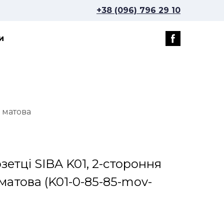
+38 (096) 796 29 10
и
а матова
зетці SIBA K01, 2-стороння
 матова
(K01-0-85-85-mov-