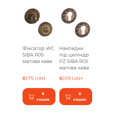
Фіксатор WC
Накладки
SIBA R05
під циліндр
матова кава
PZ SIBA R05
матова кава
₴275 UAH
₴209 UAH
В
В
кошик
кошик