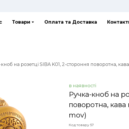
с
Товари
Оплата та Доставка
Контакт
кноб на розетці SIBA K01, 2-стороння поворотна, кав
в наявності
Ручка-кноб на ро
поворотна, кава
mov)
Код товару 57