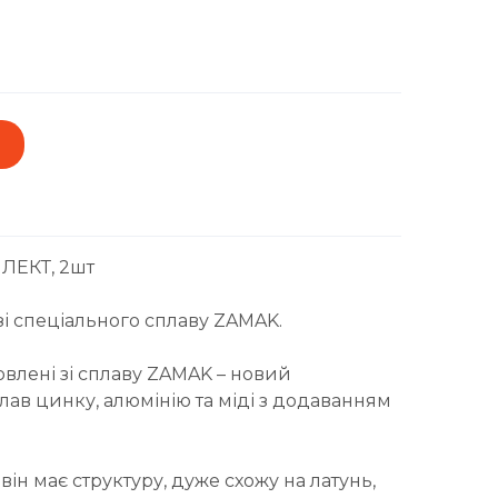
ЛЕКТ, 2шт
зі спеціального сплаву ZAMAK.
овлені зі сплаву ZAMAK – новий
ав цинку, алюмінію та міді з додаванням
ін має структуру, дуже схожу на латунь,