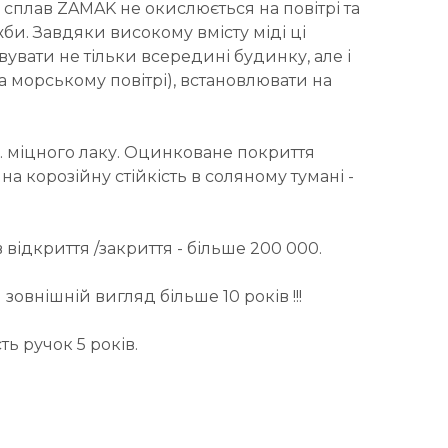
: сплав ZAMAK не окислюється на повітрі та
би. Завдяки високому вмісту міді ці
вати не тільки всередині будинку, але і
на морському повітрі), встановлювати на
. міцного лаку. Оцинковане покриття
 корозійну стійкість в соляному тумані -
 відкриття /закриття - більше 200 000.
зовнішній вигляд більше 10 років !!!
ть ручок 5 років.