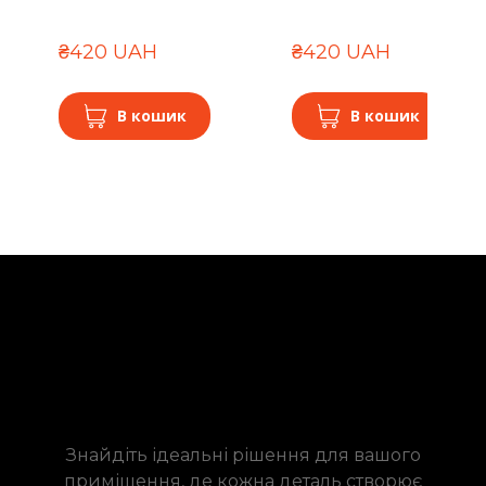
₴420 UAH
₴420 UAH
В кошик
В кошик
Знайдіть ідеальні рішення для вашого
приміщення, де кожна деталь створює