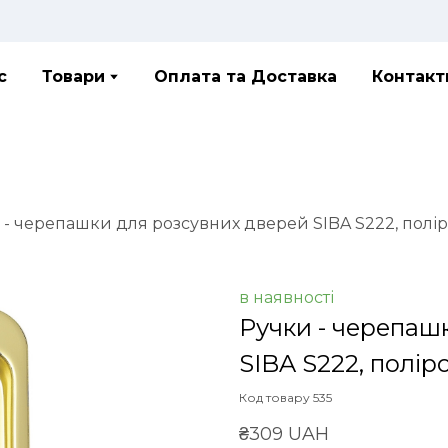
с
Товари
Оплата та Доставка
Контакт
 - черепашки для розсувних дверей SIBA S222, полір
в наявності
Ручки - черепаш
SIBA S222, полір
Код товару 535
₴309 UAH