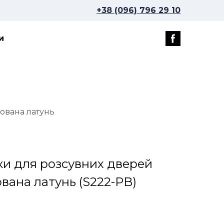
+38 (096) 796 29 10
и
ована латунь
ки для розсувних дверей
ована латунь
(S222-PB)