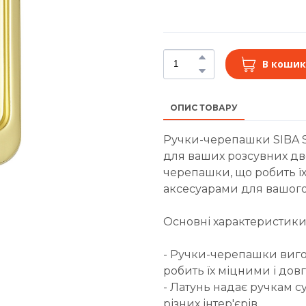
В кошик
ОПИС ТОВАРУ
Ручки-черепашки SIBA S
для ваших розсувних дв
черепашки, що робить ї
аксесуарами для вашого 
Основні характеристики
- Ручки-черепашки вигот
робить їх міцними і дов
- Латунь надає ручкам с
різних інтер'єрів.