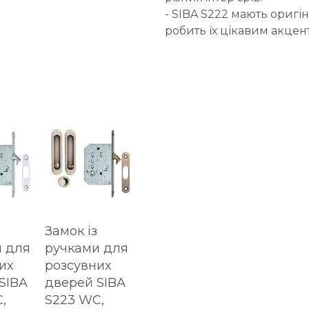
- SIBA S222 мають ориг
робить їх цікавим акцент
Замок із
 для
ручками для
их
розсувних
SIBA
дверей SIBA
,
S223 WC,