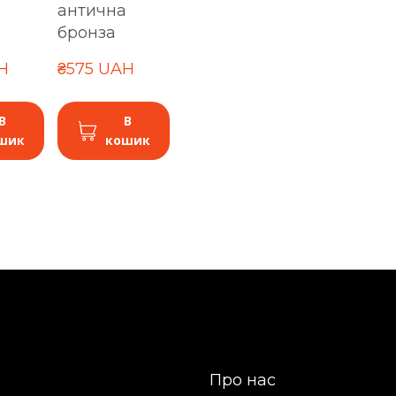
антична
бронза
H
₴575 UAH
В
В
шик
кошик
Про нас