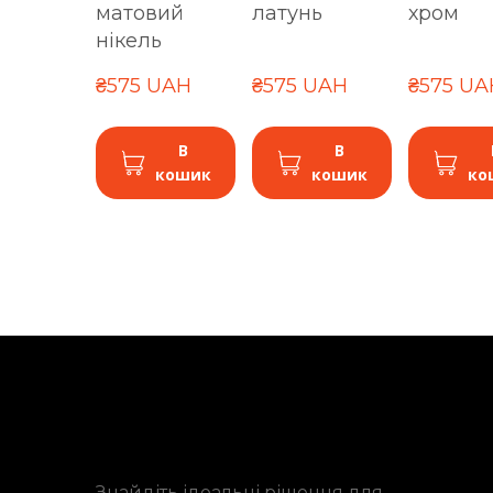
матовий
латунь
хром
нікель
₴575 UAH
₴575 UAH
₴575 UA
В
В
кошик
кошик
ко
Знайдіть ідеальні рішення для