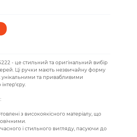
222 - це стильний та оригінальний вибір
ерей. Ці ручки мають незвичайну форму
х унікальними та привабливими
інтер'єру.
:
овлені з високоякісного матеріалу, що
говічними.
учасного і стильного вигляду, пасуючи до