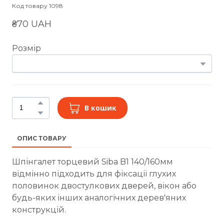
Код товару 1098
₴70 UAH
Розмір
В кошик
ОПИС ТОВАРУ
Шпінгалет торцевий Siba B1 140/160мм
відмінно підходить для фіксації глухих
половинок двостулкових дверей, вікон або
будь-яких інших аналогічних дерев'яних
конструкцій.