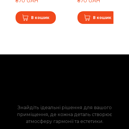
₴70 UAH
₴70 UAH
В кошик
В кошик
Знайдіть ідеальні рішення для вашого
приміщення, де кожна деталь створює
атмосферу гармонії та естетики.