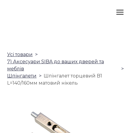
Усі товари
7) Аксесуари SIBA до ваших дверей та
меблів
Шпінгалети
Шпінгалет торцевий B1
L=140/160мм матовий нікель