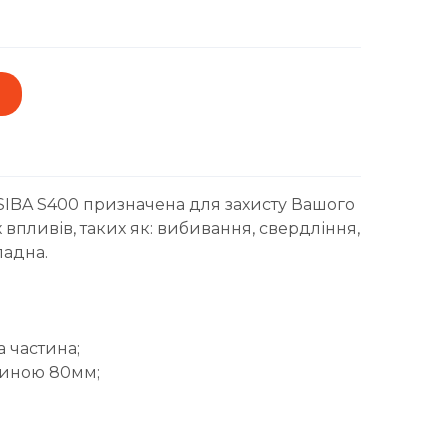
SIBA S400 призначена для захисту Вашого
 впливів, таких як: вибивання, свердління,
ладна.
 частина;
жиною 80мм;