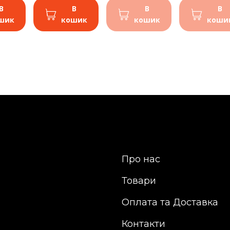
В
В
В
В
шик
кошик
кошик
коши
Про нас
Товари
Оплата та Доставка
Контакти