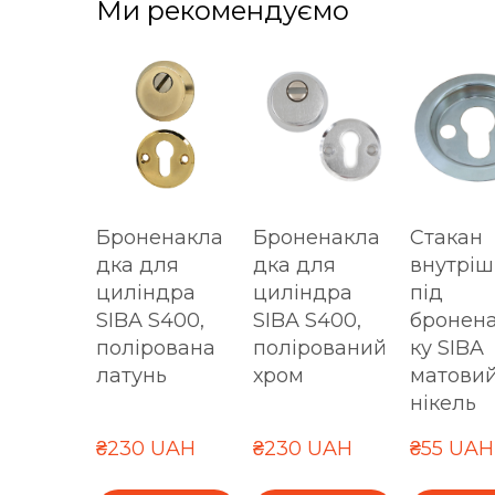
Ми рекомендуємо
Броненакла
Броненакла
Стакан
дка для
дка для
внутріш
циліндра
циліндра
під
SIBA S400,
SIBA S400,
бронен
полірована
полірований
ку SIBA
латунь
хром
матови
нікель
₴230 UAH
₴230 UAH
₴55 UAH