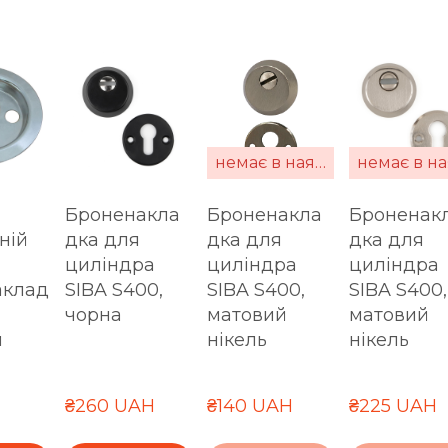
немає в наявності
Броненакла
Броненакла
Броненак
ній
дка для
дка для
дка для
циліндра
циліндра
циліндра
аклад
SIBA S400,
SIBA S400,
SIBA S400,
чорна
матовий
матовий
й
нікель
нікель
₴260 UAH
₴140 UAH
₴225 UAH