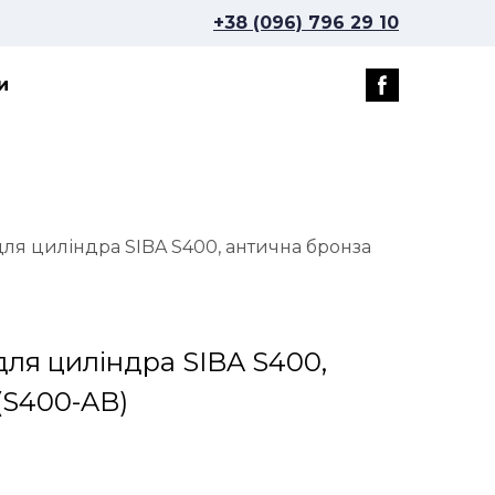
+38 (096) 796 29 10
и
ля циліндра SIBA S400, антична бронза
ля циліндра SIBA S400,
(S400-AB)