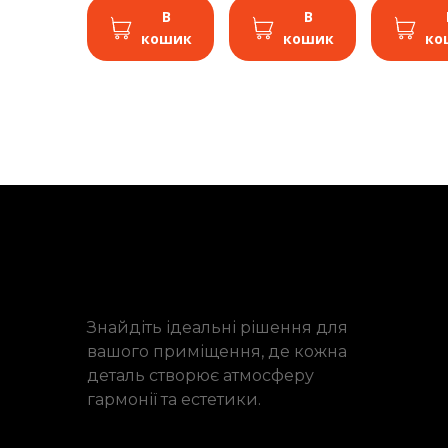
В
В
кошик
кошик
ко
Знайдіть ідеальні рішення для
вашого приміщення, де кожна
деталь створює атмосферу
гармонії та естетики.