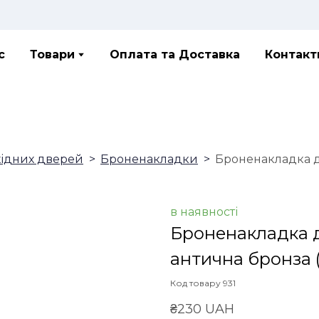
с
Товари
Оплата та Доставка
Контакт
хідних дверей
Броненакладки
Броненакладка д
в наявності
Броненакладка д
антична бронза
Код товару 931
₴230 UAH