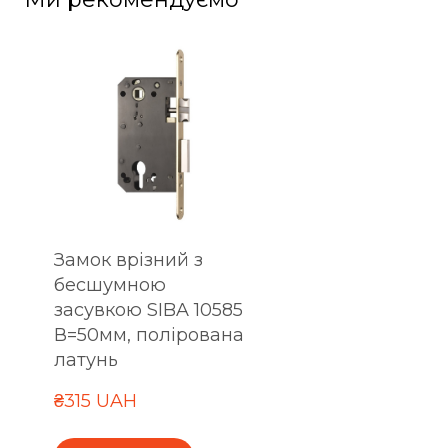
Замок врізний з
бесшумною
засувкою SIBA 10585
В=50мм, полірована
латунь
₴315 UAH