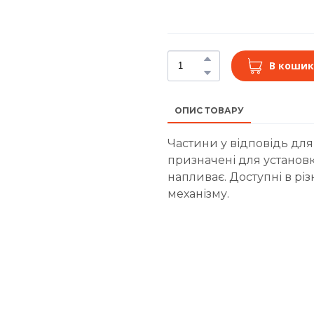
В кошик
ОПИС ТОВАРУ
Частини у відповідь для 
призначені для установк
напливає. Доступні в різ
механізму.