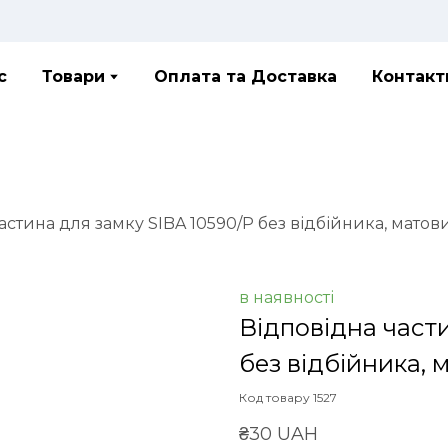
с
Товари
Оплата та Доставка
Контакт
астина для замку SIBA 10590/P без відбійника, матов
в наявності
Відповідна част
без відбійника, 
Код товару 1527
₴30 UAH