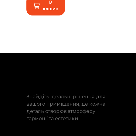
В
кошик
Знайдіть ідеальні рішення для
вашого приміщення, де кожна
деталь створює атмосферу
гармонії та естетики.