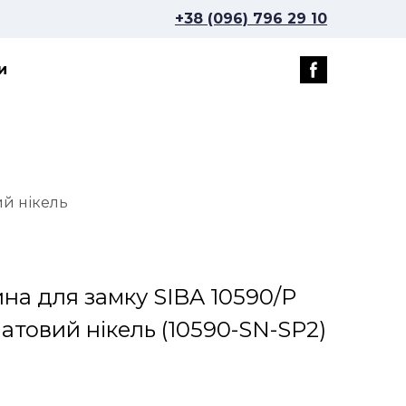
+38 (096) 796 29 10
и
ий нікель
ина для замку SIBA 10590/P
матовий нікель
(10590-SN-SP2)