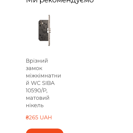
Врізний
замок
міжкімнатни
й WC SIBA
10590/P,
матовий
нікель
₴265 UAH