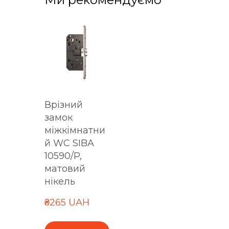
Врізний
замок
міжкімнатни
й WC SIBA
10590/P,
матовий
нікель
₴265 UAH