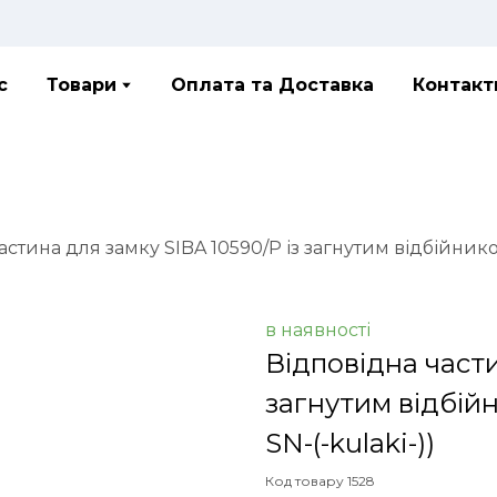
с
Товари
Оплата та Доставка
Контакт
астина для замку SIBA 10590/P із загнутим відбійник
в наявності
Відповідна части
загнутим відбій
SN-(-kulaki-))
Код товару 1528