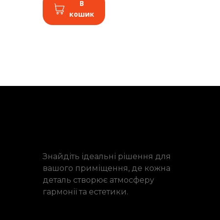
В
кошик
Знайдіть ідеальні рішення для
вашого приміщення, де кожна
деталь створює атмосферу
гармонії та естетики.