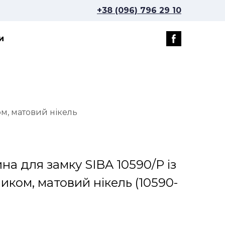
+38 (096) 796 29 10
и
ом, матовий нікель
на для замку SIBA 10590/P із
ником, матовий нікель
(10590-