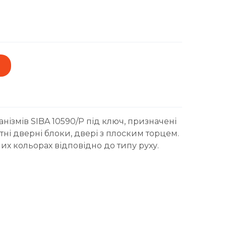
анізмів SIBA 10590/P під ключ, призначені
тні дверні блоки, двері з плоским торцем.
их кольорах відповідно до типу руху.