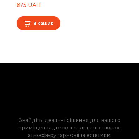
₴75 UAH
В кошик
Знайдіть ідеальні рішення для вашого
приміщення, де кожна деталь створює
атмосферу гармонії та естетики.