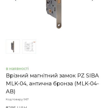
в наявності
Врізний магнітний замок PZ SIBA
MLK-04, антична бронза
(MLK-04-
АВ)
Код товару 967
₴295 UAH