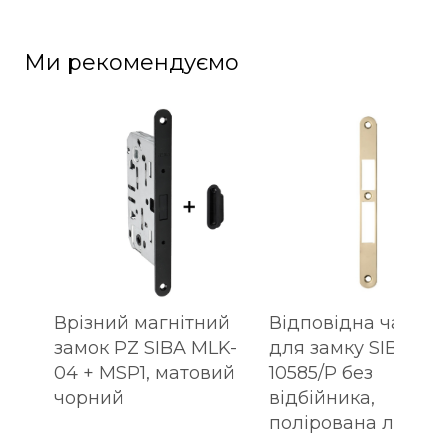
Ми рекомендуємо
Врізний магнітний
Відповідна частин
замок PZ SIBA MLK-
для замку SIBA
04 + MSP1, матовий
10585/P без
чорний
відбійника,
полірована латунь