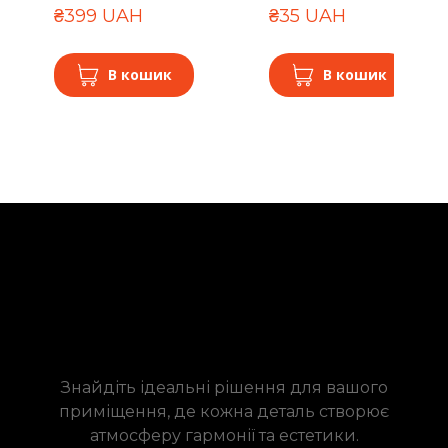
₴399 UAH
₴35 UAH
В кошик
В кошик
Знайдіть ідеальні рішення для вашого
приміщення, де кожна деталь створює
атмосферу гармонії та естетики.