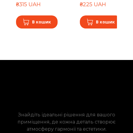
₴315 UAH
₴225 UAH
В кошик
В кошик
Знайдіть ідеальні рішення для вашого
приміщення, де кожна деталь створює
атмосферу гармонії та естетики.