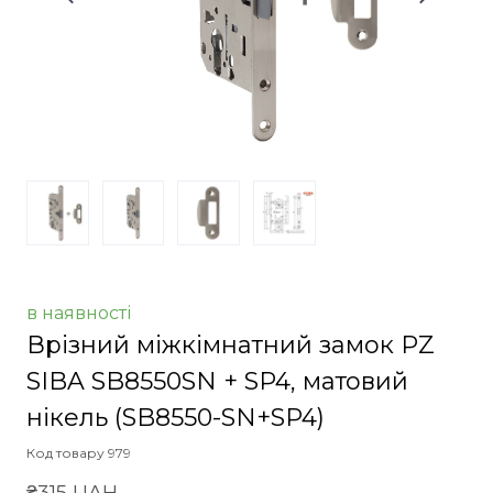
в наявності
Врізний міжкімнатний замок PZ
SIBA SB8550SN + SP4, матовий
нікель
(SB8550-SN+SP4)
Код товару 979
₴315 UAH