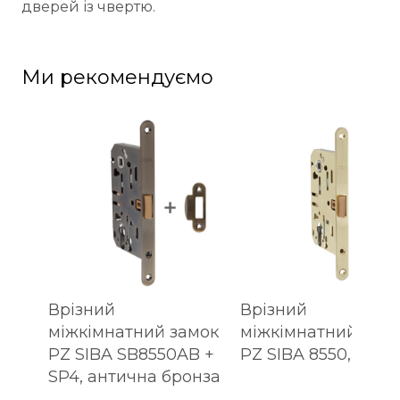
дверей із чвертю.
Ми рекомендуємо
Врізний
Врізний
міжкімнатний замок
міжкімнатний зам
PZ SIBA SB8550AB +
PZ SIBA 8550, лату
SP4, антична бронза