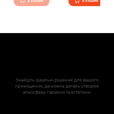
В кошик
В кошик
Знайдіть ідеальні рішення для вашого
приміщення, де кожна деталь створює
атмосферу гармонії та естетики.