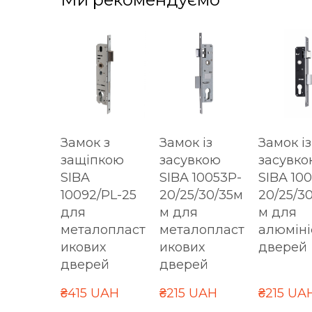
Замок з
Замок із
Замок із
защіпкою
засувкою
засувко
SIBA
SIBA 10053P-
SIBA 100
10092/PL-25
20/25/30/35м
20/25/3
для
м для
м для
металопласт
металопласт
алюміні
икових
икових
дверей
дверей
дверей
₴415 UAH
₴215 UAH
₴215 UA