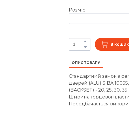
Розмір
В кошик
ОПИС ТОВАРУ
Стандартний замок з ре
дверей (ALU) SIBA 1005
(BACKSET) - 20, 25, 30, 35
Ширина торцевої пласти
Передбачається викорис