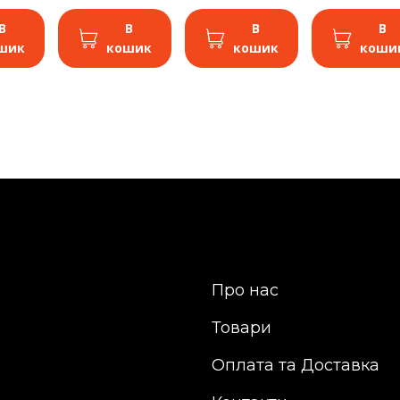
В
В
В
В
шик
кошик
кошик
коши
Про нас
Товари
Оплата та Доставка