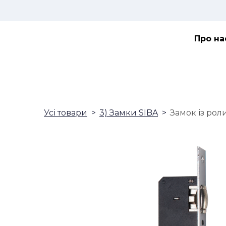
Про на
Усі товари
3) Замки SIBA
Замок із рол