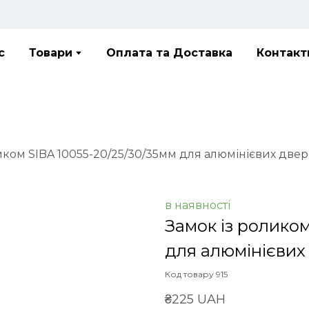
с
Товари
Оплата та Доставка
Контакт
иком SIBA 10055-20/25/30/35мм для алюмінієвих две
в наявності
Замок із роликом
для алюмінієвих
Код товару 915
₴225 UAH