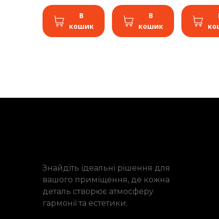
В
В
кошик
кошик
ко
Знайдіть ідеальні рішення для
вашого приміщення, де кожна
деталь створює атмосферу
гармонії та естетики.