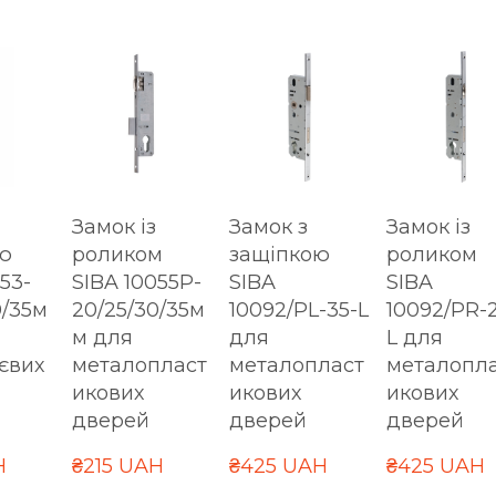
Замок із
Замок з
Замок із
ю
роликом
защіпкою
роликом
53-
SIBA 10055P-
SIBA
SIBA
0/35м
20/25/30/35м
10092/PL-35-L
10092/PR-
м для
для
L для
євих
металопласт
металопласт
металопл
икових
икових
икових
дверей
дверей
дверей
H
₴215 UAH
₴425 UAH
₴425 UAH