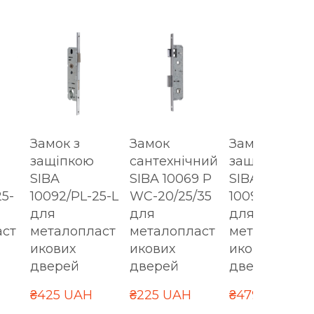
Замок з
Замок
Замок з
защіпкою
сантехнічний
защіпкою
SIBA
SIBA 10069 P
SIBA
25-
10092/PL-25-L
WC-20/25/35
10092/PL-35
для
для
для
аст
металопласт
металопласт
металоплас
икових
икових
икових
дверей
дверей
дверей
₴425 UAH
₴225 UAH
₴479 UAH