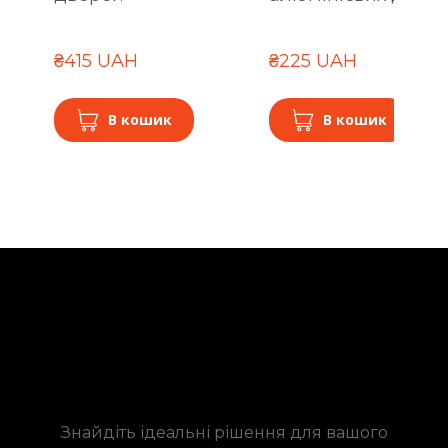
₴415 UAH
₴225 UAH
В кошик
В кошик
Знайдіть ідеальні рішення для вашого