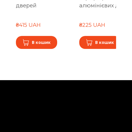
дверей
алюмінієвих двер
₴415 UAH
₴225 UAH
В кошик
В кошик