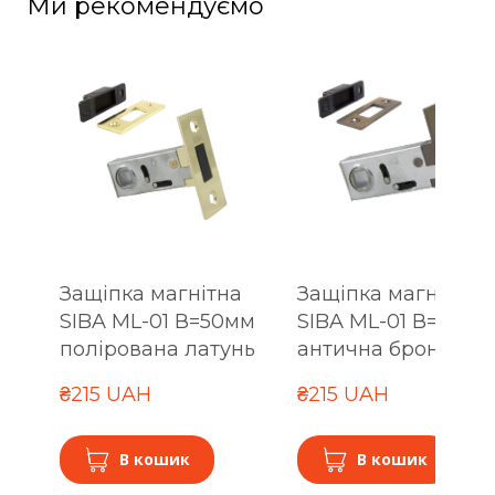
Ми рекомендуємо
Защіпка магнітна
Защіпка магнітна
SIBA ML-01 В=50мм
SIBA ML-01 В=50мм
полірована латунь
антична бронза
₴215 UAH
₴215 UAH
В кошик
В кошик